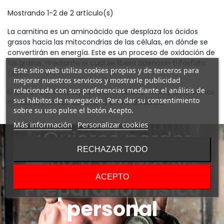
Mostrando 1-2 de 2 artículo(s)
La carnitina es un aminoácido que desplaza los ácidos
grasos hacia las mitocondrias de las células, en dónde se
convertirán en energía. Este es un proceso de oxidación de
las grasas, mediante el cual se libera adenosín trifosfato
Este sitio web utiliza cookies propias y de terceros para
(ATP)
mejorar nuestros servicios y mostrarle publicidad
relacionada con sus preferencias mediante el análisis de
El uso de carnitina ayuda a la actividad física y alcanzar las
sus hábitos de navegación. Para dar su consentimiento
metas deportivas durante el entrenamiento.
sobre su uso pulse el botón Acepto.
Más información
Personalizar cookies
¿Quieres perder
RECHAZAR TODO
peso o competir?
ACEPTO
Preparador físico
personal