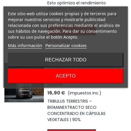
Esto optimiza el rendimiento
deportivo, favorece la contracción
Este sitio web utiliza cookies propias y de terceros para
muscular y agiliza la recuperación.
mejorar nuestros servicios y mostrarle publicidad
relacionada con sus preferencias mediante el análisis de
Añadir al carrito
sus hábitos de navegación. Para dar su consentimiento
sobre su uso pulse el botón Acepto.
Ver más
Más información
Personalizar cookies
RECHAZAR TODO
TRIBULUS TERRESTRIS 90
cap. BIG
ACEPTO
BIGMAN
16,90 €
(impuestos inc.)
TRIBULUS TERRESTRIS –
BIGMANEXTRACTO SECO
CONCENTRADO EN CÁPSULAS
VEGETALES | 90%