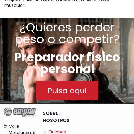
muscular.
¿Quieres perder
peso o competir?
Preparador físico
personal
Pulsa aquí
SOBRE
NOSOTROS
Calle
Quienes
Metalurgia, 9