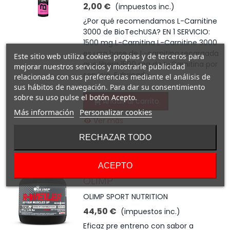
2,00 €
(impuestos inc.)
¿Por qué recomendamos L-Carnitine
3000 de BioTechUSA? EN 1 SERVICIO:
1500 mg L-Carnitina L-Carnitine 3000
es una base de L-carnitina recargada
Este sitio web utiliza cookies propias y de terceros para
que libera 1500 mg de L-Carnitina por
mejorar nuestros servicios y mostrarle publicidad
servicio. Fabricado...
relacionada con sus preferencias mediante el análisis de
sus hábitos de navegación. Para dar su consentimiento
sobre su uso pulse el botón Acepto.
Añadir al carrito
Más información
Personalizar cookies
Ver más
RECHAZAR TODO
PRE ENTRENO R-WEILER
ACEPTO
OLIMP
OLIMP SPORT NUTRITION
44,50 €
(impuestos inc.)
Eficaz pre entreno con sabor a