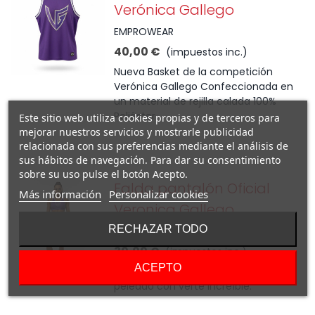
Verónica Gallego
EMPROWEAR
40,00 €
(impuestos inc.)
Nueva Basket de la competición
Verónica Gallego Confeccionada en
un material de rejilla calada 100%
Poliéster
Este sitio web utiliza cookies propias y de terceros para
mejorar nuestros servicios y mostrarle publicidad
relacionada con sus preferencias mediante el análisis de
sus hábitos de navegación. Para dar su consentimiento
sobre su uso pulse el botón Acepto.
Falda pantalón Oficial
Más información
Personalizar cookies
Veronica Gallego
RECHAZAR TODO
EMPROWEAR
30,00 €
(impuestos inc.)
ACEPTO
Porque sentirse cómoda no está
peleado con verte increíble.