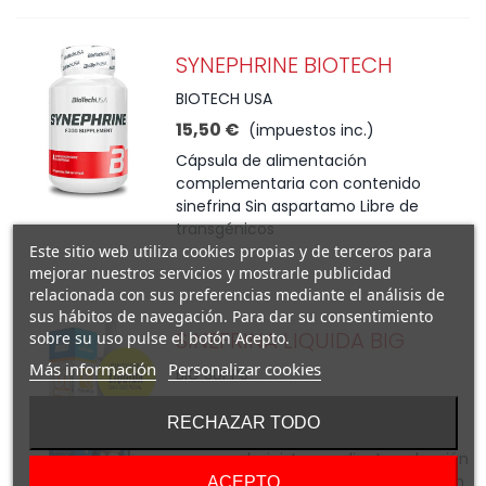
SYNEPHRINE BIOTECH
BIOTECH USA
15,50 €
(impuestos inc.)
Cápsula de alimentación
complementaria con contenido
sinefrina Sin aspartamo Libre de
transgénicos
Este sitio web utiliza cookies propias y de terceros para
mejorar nuestros servicios y mostrarle publicidad
relacionada con sus preferencias mediante el análisis de
sus hábitos de navegación. Para dar su consentimiento
SINEFRINA LIQUIDA BIG
sobre su uso pulse el botón Acepto.
Más información
Personalizar cookies
BIG SUPPS
14,00 €
(impuestos inc.)
RECHAZAR TODO
cómodo formato con pulverizador,
que se administra mediante pulsación
en apenas unos segundo teniendo un
ACEPTO