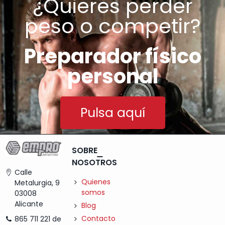
¿Quieres perder
peso o competir?
Preparador físico
personal
Pulsa aquí
SOBRE
NOSOTROS
Calle
Quienes
Metalurgia, 9
somos
03008
Alicante
Blog
Contacto
865 711 221 de