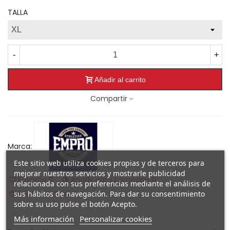
TALLA
-
+
Añadir al carrito
Compartir
Marca:
Este sitio web utiliza cookies propias y de terceros para
mejorar nuestros servicios y mostrarle publicidad
Favorito
0
Añadir para comparar
0
relacionada con sus preferencias mediante el análisis de
A lista de deseos
sus hábitos de navegación. Para dar su consentimiento
sobre su uso pulse el botón Acepto.
Más información
Personalizar cookies